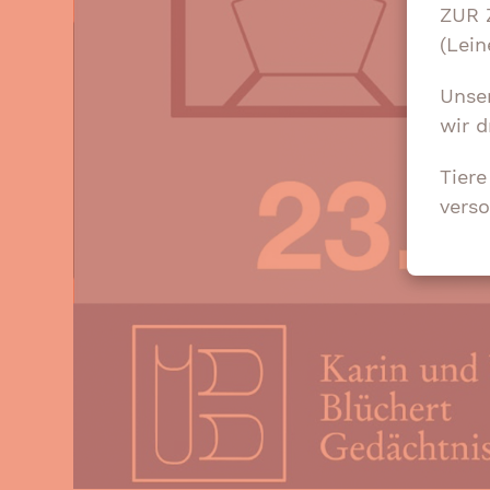
ZUR 
(Lein
Unse
wir d
Tier
verso