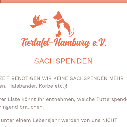
1. DEZEMBER 2025
HILFE FÜR MENSCH UND TIER
Eine Reportage – ganz nah am Tag der Ausgabe
begleitet.
Hier geht’s zur Reportage
SACHSPENDEN
ZEIT BENÖTIGEN WIR KEINE SACHSPENDEN MEHR
en, Halsbänder, Körbe etc.)!
KONTAKT
rer Liste könnt Ihr entnehmen, welche Futterspend
ringend brauchen.
TIERTAFEL HAMBURG e.V.
Stormarner Straße 26
e unter einem Lebensjahr werden von uns NICHT