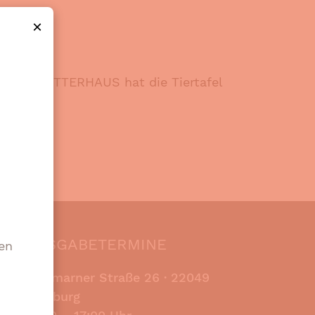
×
. DAS FUTTERHAUS hat die Tiertafel
AUSGABETERMINE
en
Stormarner Straße 26 ·
22049
Hamburg