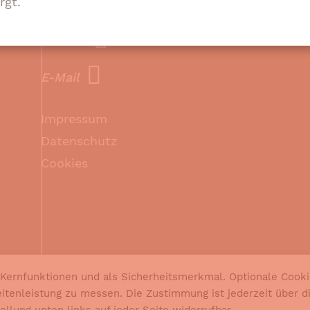
22049 Hamburg
rgt.
Anfahrt
E-Mail
Impressum
Datenschutz
Cookies
 Kernfunktionen und als Sicherheitsmerkmal. Optionale Cook
itenleistung zu messen. Die Zustimmung ist jederzeit über d