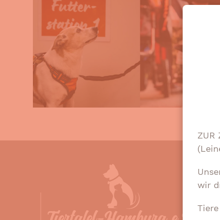
ZUR 
(Lein
Unse
wir d
Tier