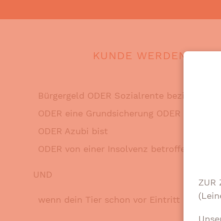
KUNDE WERDEN KANN
Bürgergeld ODER Sozialrente beziehst
ODER eine Grundsicherung ODER eine nur s
ODER Azubi bist
ODER von einer Insolvenz betroffen bist
UND
ZUR 
(Lein
wenn dein Tier schon vor Eintritt der finan
Unse