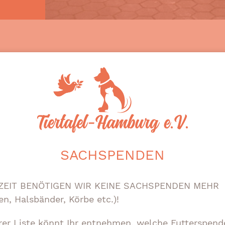
ST DU WENN FOLGENDE VORAUSSETZ
ehr geringe Rente erhälst
SACHSPENDEN
ZEIT BENÖTIGEN WIR KEINE SACHSPENDEN MEHR
en, Halsbänder, Körbe etc.)!
ziellen Notlage bei dir gelebt hat.
rer Liste könnt Ihr entnehmen, welche Futterspend