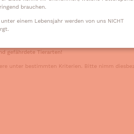
altsnachweis bzw. das Kündigungsschreiben des letz
ringend brauchen.
e unter einem Lebensjahr werden von uns NICHT
h ausschließlich für die Übernahme von Tierarzt-/O
rgt.
ter Bedürftigkeit!
Lebensjahr!
nd gefährdete Tierarten!
re unter bestimmten Kriterien. Bitte nimm diesbe