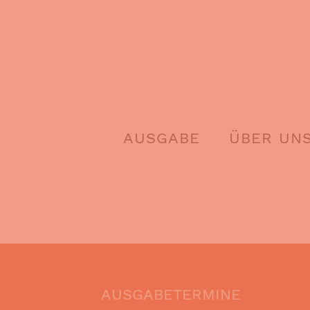
Skip
to
content
AUSGABE
ÜBER UN
AUSGABETERMINE