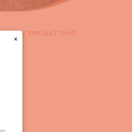
UNGEN ERFÜLLT SIND
×
en