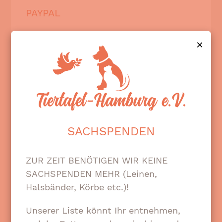
PAYPAL
Wir freuen uns auch über Spenden per
×
Paypal.
SACHSPENDEN
ZUR ZEIT BENÖTIGEN WIR KEINE
JETZT PER PAYPAL SPENDEN
SACHSPENDEN MEHR (Leinen,
Halsbänder, Körbe etc.)!
Unserer Liste könnt Ihr entnehmen,