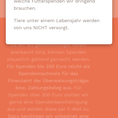
welche Futterspenden wir dringend
brauchen.
Tiere unter einem Lebensjahr werden
von uns NICHT versorgt.
Da wir als gemeinnütziger Verein
anerkannt sind, können Spenden
steuerlich geltend gemacht werden.
Für Spenden bis 300 Euro reicht als
Spendennachweis für das
Finanzamt der Überweisungsträger
bzw. Zahlungsbeleg aus.
Für
Spenden über 300 Euro stellen wir
gerne eine Spendenbescheinigung
aus und senden diese per E-Mail zu.
Dazu benötigen wir unbedingt eine