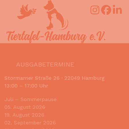
Skip
Open
Close
to
mobile
mobile
content
menu
menu
AUSGABETERMINE
Stormarner Straße 26 ·
22049 Hamburg
13:00 – 17:00 Uhr
Juli – Sommerpause
05. August 2026
19. August 2026
02. September 2026