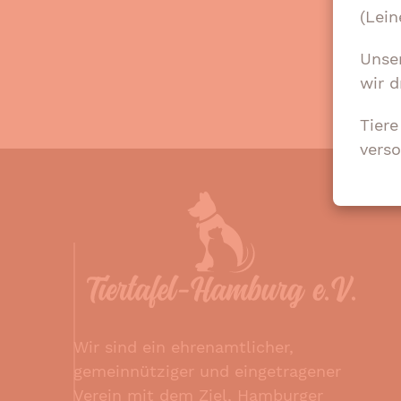
(Lein
Unse
wir d
Tier
verso
Wir sind ein ehrenamtlicher,
gemeinnütziger und eingetragener
Verein mit dem Ziel, Hamburger