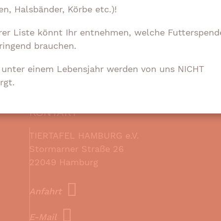
en, Halsbänder, Körbe etc.)!
Vielen Dank liebe Mirja, toll, dass Du dabei war
rer Liste könnt Ihr entnehmen, welche Futterspend
Hier geht’s zum Artikel des Festes >
ringend brauchen.
e unter einem Lebensjahr werden von uns NICHT
rgt.
KONTAKT
TIERTAFEL HAMBURG e.V.
Stormarner Straße 26
22049 Hamburg
Anfahrt
E-Mail