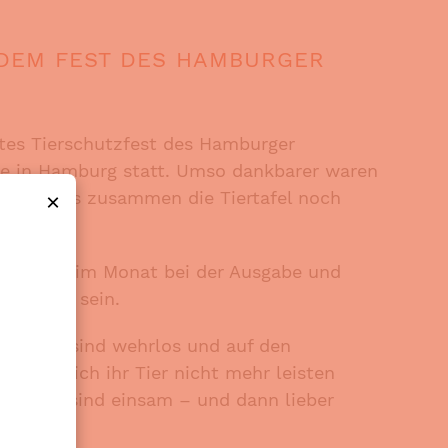
 DEM FEST DES HAMBURGER
tes Tierschutzfest des Hamburger
de in Hamburg statt. Umso dankbarer waren
ie mit uns zusammen die Tiertafel noch
×
r zweimal im Monat bei der Ausgabe und
st dabei sein.
el: „Tiere sind wehrlos und auf den
, die sich ihr Tier nicht mehr leisten
n ihnen sind einsam – und dann lieber