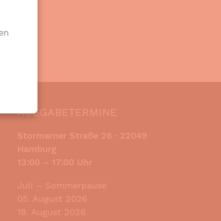
st.
en
AUSGABETERMINE
Stormarner Straße 26 ·
22049
Hamburg
13:00 – 17:00 Uhr
Juli – Sommerpause
05. August 2026
19. August 2026