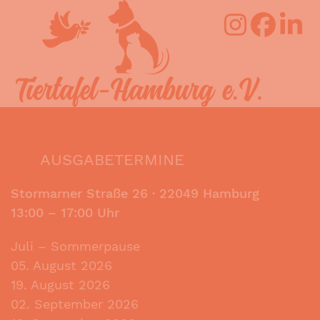
Skip
Open
Close
to
mobile
mobile
content
menu
menu
AUSGABETERMINE
Stormarner Straße 26 ·
22049 Hamburg
13:00 – 17:00 Uhr
Juli – Sommerpause
05. August 2026
19. August 2026
02. September 2026