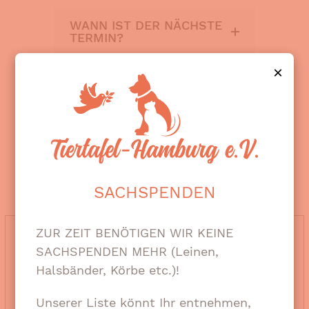
WANN IST DER NÄCHSTE
TERMIN?
×
WAS MACHE ICH MIT
SACHSPENDEN?
SACHSPENDEN
ZUR ZEIT BENÖTIGEN WIR KEINE
HAST DU FRAGEN ODER
SACHSPENDEN MEHR (Leinen,
ANDERE ANLIEGEN?
Halsbänder, Körbe etc.)!
DANN SCHREIBE UNS GERNE.
Unserer Liste könnt Ihr entnehmen,