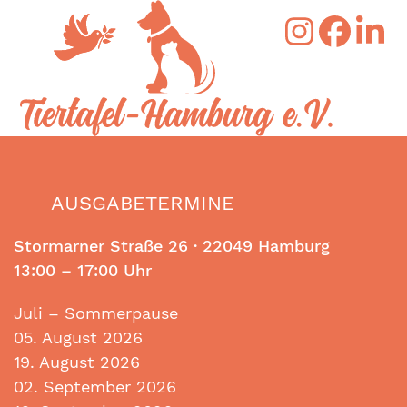
Skip
Open
Close
to
mobile
mobile
content
menu
menu
AUSGABETERMINE
Stormarner Straße 26 ·
22049 Hamburg
13:00 – 17:00 Uhr
Juli – Sommerpause
05. August 2026
19. August 2026
02. September 2026