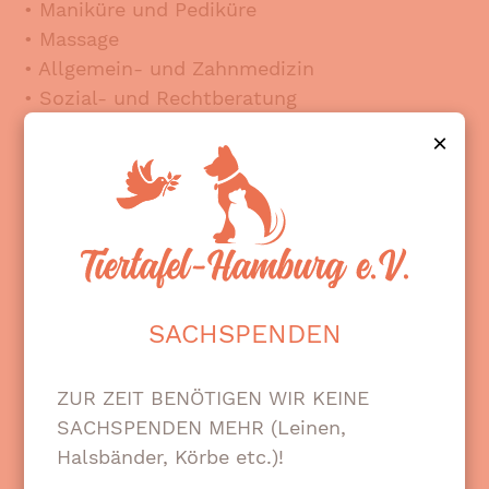
• Maniküre und Pediküre
• Massage
• Allgemein- und Zahnmedizin
• Sozial- und Rechtberatung
• Seelsorge
×
• Brillensprechstunde
• Tierarzt
• Tiertafel
und weitere Angebote
Der Wohlfühlmorgen findet zwei Mal jährlich
in Hamburg, einmal jährlich in Kiel sowie in
SACHSPENDEN
Neumünster statt und wird jeweils
gemeinsam von Malteser Hilfsdienst, der
ZUR ZEIT BENÖTIGEN WIR KEINE
Caritas, dem Sozialdienst katholischer
SACHSPENDEN MEHR (Leinen,
Frauen, der Alimaus, den beteiligten Schulen
Halsbänder, Körbe etc.)!
sowie weiteren Förderern, Sponsoren und