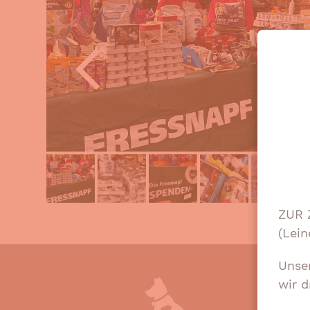
previous
n
slide
s
ZUR 
(Lein
Unse
wir d