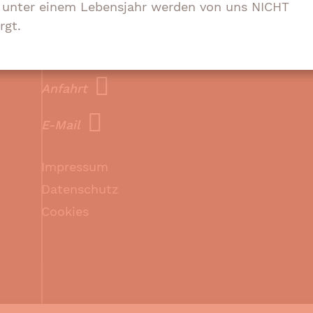
e unter einem Lebensjahr werden von uns NICHT
TIERTAFEL HAMBURG e.V.
rgt.
Stormarner Straße 26
22049 Hamburg
Anfahrt
E-Mail
Impressum
Datenschutz
Cookies