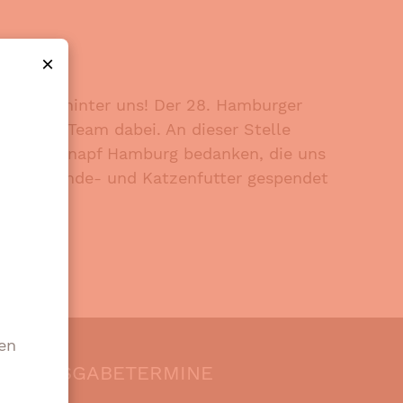
×
ag liegt hinter uns! Der 28. Hamburger
unserem Team dabei. An dieser Stelle
bei Fressnapf Hamburg bedanken, die uns
ten mit Hunde- und Katzenfutter gespendet
e.
en
AUSGABETERMINE