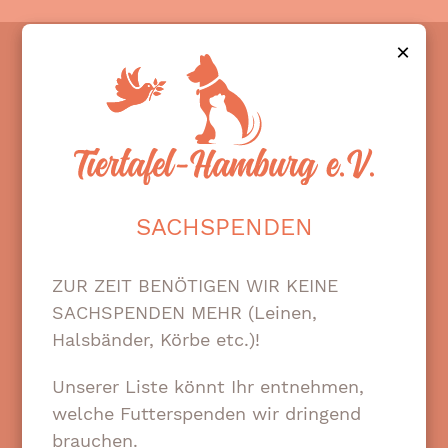
×
SACHSPENDEN
Wir sind ein ehrenamtlicher,
gemeinnütziger und eingetragener
ZUR ZEIT BENÖTIGEN WIR KEINE
Verein mit dem Ziel, Hamburger
SACHSPENDEN MEHR (Leinen,
Haustierhalter, die in finanzielle Not
Halsbänder, Körbe etc.)!
geraten sind, mit Futter- und
Sachspenden für ihre Lieblinge zu
Unserer Liste könnt Ihr entnehmen,
unterstützen.
welche Futterspenden wir dringend
brauchen.