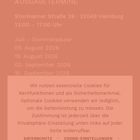
AUSGABETERMINE
Stormarner Straße 26 ·
22049 Hamburg
13:00 – 17:00 Uhr
Juli – Sommerpause
05. August 2026
19. August 2026
02. September 2026
16. September 2026
30. September 2026
Wir nutzen essenzielle Cookies für
14. Oktober 2026
Kernfunktionen und als Sicherheitsmerkmal.
28. Oktober 2026
Optionale Cookies verwenden wir lediglich,
um die Seitenleistung zu messen. Die
BEI JEDER AUSGABE VOR ORT:
Zustimmung ist jederzeit über die
Soziale & psychologische Beratung
Privatsphäre-Einstellung unten links auf jeder
Seite widerrufbar.
AUSGABE
-
-
DATENSCHUTZ
COOKIE-EINSTELLUNGEN